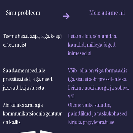
Sinu probleem
Meie aitame nii
Teeme head asja, aga keegi
Leiame loo, sõnumid ja
ei tea meist.
kanalid, millega õiged
inimes
Saadame meediale
Võib-olla on viga formaadis,
pressiteateid, aga need
iga sisu ei sobi pressiteateks.
jäävad kajastuseta.
Leiame uudisnurga ja sobiva
Abi kuluks ära, aga
Oleme väike stuudio,
kommunikatsiooniagentuur
paindlikud ja taskukohased.
on kallis.
Kirjuta pr@yleprahi.ee