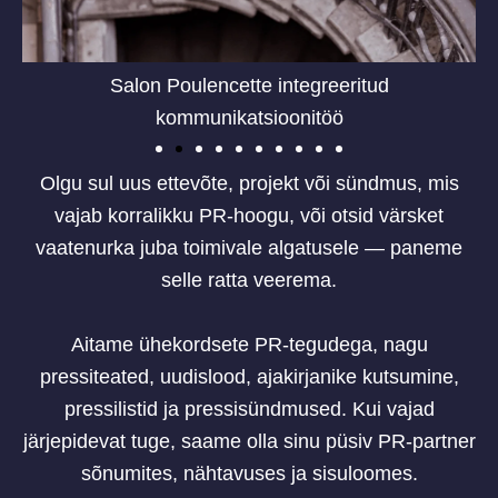
Salon Poulencette integreeritud
kommunikatsioonitöö
Olgu sul uus ettevõte, projekt või sündmus, mis
vajab korralikku PR-hoogu, või otsid värsket
vaatenurka juba toimivale algatusele — paneme
selle ratta veerema.
Aitame ühekordsete PR-tegudega, nagu
pressiteated, uudislood, ajakirjanike kutsumine,
pressilistid ja pressisündmused. Kui vajad
järjepidevat tuge, saame olla sinu püsiv PR-partner
sõnumites, nähtavuses ja sisuloomes.