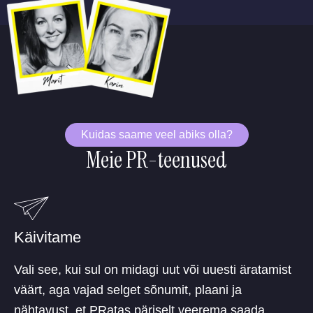
Kuidas saame veel abiks olla?
Meie PR-teenused
Käivitame
Vali see, kui sul on midagi uut või uuesti äratamist
väärt, aga vajad selget sõnumit, plaani ja
nähtavust, et PRatas päriselt veerema saada.