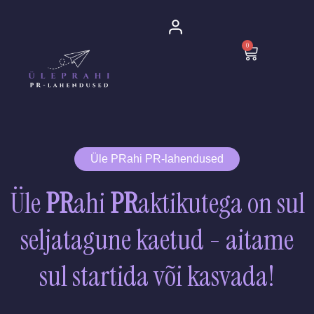
Skip
to
0
content
Cart
Üle PRahi PR-lahendused
Üle
PR
ahi
PR
aktikutega on sul
seljatagune kaetud - aitame
sul startida või kasvada!