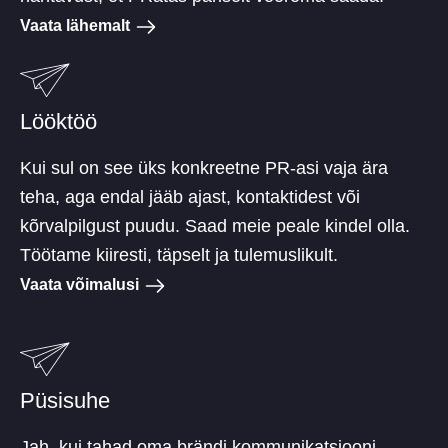
Vaata lähemalt
Lööktöö
Kui sul on see üks konkreetne PR-asi vaja ära
teha, aga endal jääb ajast, kontaktidest või
kõrvalpilgust puudu. Saad meie peale kindel olla.
Töötame kiiresti, täpselt ja tulemuslikult.
Vaata võimalusi
Püsisuhe
Jah, kui tahad oma brändi kommunikatsiooni