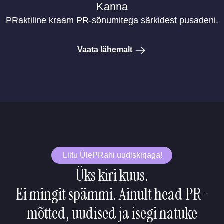
Kanna
PRaktiline kraam PR-sõnumitega särkidest pusadeni.
Vaata lähemalt
Liitu ÜlePRahi uudiskirjaga!
Üks kiri kuus.
Ei mingit spämmi. Ainult head PR-
mõtted, uudised ja isegi natuke