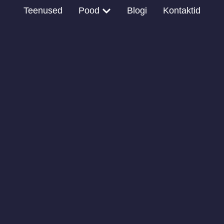
Open Pood
Teenused
Pood
Blogi
Kontaktid