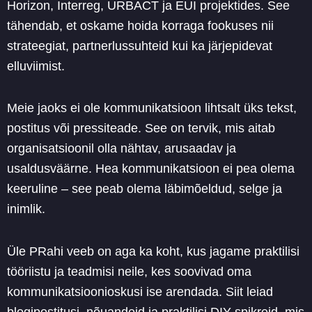
Horizon, Interreg, URBACT ja EUI projektides. See
tähendab, et oskame hoida korraga fookuses nii
strateegiat, partnerlussuhteid kui ka järjepidevat
elluviimist.
Meie jaoks ei ole kommunikatsioon lihtsalt üks tekst,
postitus või pressiteade. See on tervik, mis aitab
organisatsioonil olla nähtav, arusaadav ja
usaldusväärne. Hea kommunikatsioon ei pea olema
keeruline – see peab olema läbimõeldud, selge ja
inimlik.
Üle PRahi veeb on aga ka koht, kus jagame praktilisi
tööriistu ja teadmisi neile, kes soovivad oma
kommunikatsioonioskusi ise arendada. Siit leiad
blogipostitusi, nõuandeid ja praktilisi DIY spikreid, mis