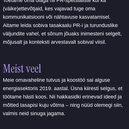
Toetame oma õlaga nii PR-spetsialiste kui ka
(väike)ettevõtjaid, kes vajavad tuge oma
kommunikatsiooni või nähtavuse kasvatamisel.
Aitame leida sobiva tasakaalu PR-i ja turunduslike
väljundite vahel, et sõnum jõuaks inimesteni selgelt,
mõjusalt ja konteksti arvestavalt sobival viisil.
Meist veel
Meie omavaheline tutvus ja koostöö sai alguse
energiasektoris 2019. aastal. Üsna kiiresti selgus, et
töötame hästi koos. Nii hakkasidki erinevad ideed ja
mõtted tasapisi kuju võtma – ning nüüd olemegi siin,
valmis neid sinuga jagama.