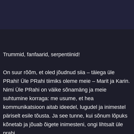
Trummid, fanfaarid, serpentiinid!
On suur rõõm, et oled jõudnud siia – täiega üle
PRahi! Üle PRahi tiimiks oleme meie – Marit ja Karin.
Nimi Üle PRahi on väike sõnamäng ja meie
suhtumine korraga: me usume, et hea
kommunikatsioon aitab ideedel, lugudel ja inimestel
päriselt esile tõusta. Ja see tunne, kui sõnum lõpuks
kõnetab ja jõuab õigete inimesteni, ongi lihtsalt üle
prahi.