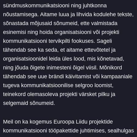
sündmuskommunikatsiooni ning juhtkonna
nõustamisega. Aitame luua ja lihvida kodulehe tekste,
sõnastada mõjusaid sõnumeid, ette valmistada
esinemisi ning hoida organisatsiooni või projekti
kommunikatsiooni tervikpilti fookuses. Sageli
tähendab see ka seda, et aitame ettevõtetel ja
organisatsioonidel leida üles lood, mis kõnetavad,
ning jõuda õigete inimesteni õigel viisil. Mõnikord
tähendab see uue brändi käivitamist või kampaaniale
tugeva kommunikatsioonilise selgroo loomist,
teinekord olemasoleva projekti värsket pilku ja
selgemaid sõnumeid.
Meil on ka kogemus Euroopa Liidu projektide
kommunikatsiooni tööpakettide juhtimises, sealhulgas