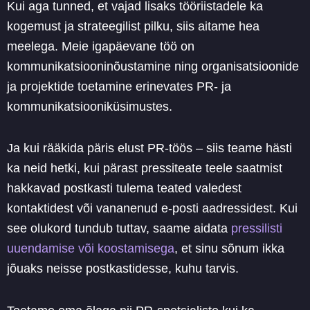
Kui aga tunned, et vajad lisaks tööriistadele ka
kogemust ja strateegilist pilku, siis aitame hea
meelega. Meie igapäevane töö on
kommunikatsiooninõustamine ning organisatsioonide
ja projektide toetamine erinevates PR- ja
kommunikatsiooniküsimustes.
Ja kui rääkida päris elust PR-töös – siis teame hästi
ka neid hetki, kui pärast pressiteate teele saatmist
hakkavad postkasti tulema teated valedest
kontaktidest või vananenud e-posti aadressidest. Kui
see olukord tundub tuttav, saame aidata
pressilisti
uuendamise või koostamisega
, et sinu sõnum ikka
jõuaks neisse postkastidesse, kuhu tarvis.