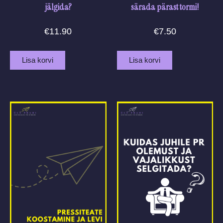
jälgida?
särada pärast tormi!
€
11.90
€
7.50
Lisa korvi
Lisa korvi