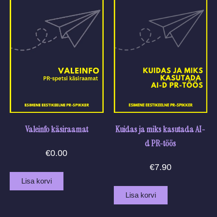
e
e
e
Valeinfo käsiraamat
Kuidas ja miks kasutada AI-
d PR-töös
€
0.00
€
7.90
Lisa korvi
Lisa korvi