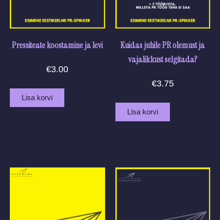
Pressiteate koostamine ja levi
Kuidas juhile PR olemust ja
vajalikkust selgitada?
€
3.00
€
3.75
Lisa korvi
Lisa korvi