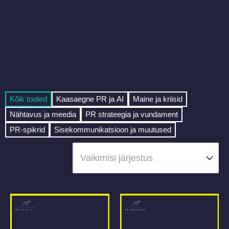
Kõik tooted
Kaasaegne PR ja AI
Maine ja kriisid
Nähtavus ja meedia
PR strateegia ja vundament
PR-spikrid
Sisekommunikatsioon ja muutused
P
P
P
a
a
a
g
g
g