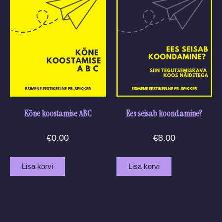
Kõne koostamise ABC
Ees seisab koondamine?
€
0.00
€
8.00
Lisa korvi
Lisa korvi