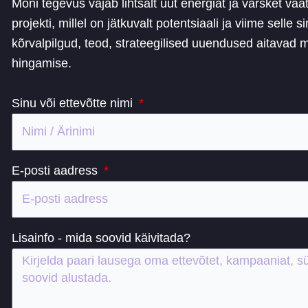
Mõni tegevus vajab lihtsalt uut energiat ja värsket va
projekti, millel on jätkuvalt potentsiaali ja viime sell
kõrvalpilgud, teod, strateegilised uuendused aitavad
hingamise.
Sinu või ettevõtte nimi
E-posti aadress
Lisainfo - mida soovid käivitada?