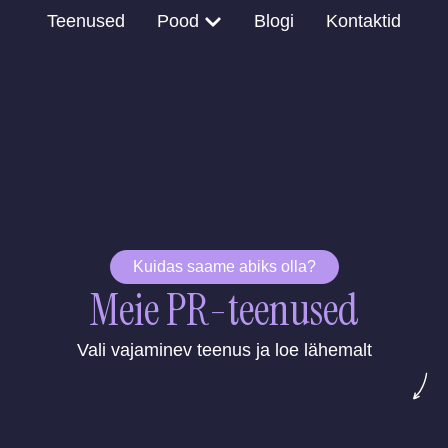
Open Pood
Teenused
Pood
Blogi
Kontaktid
Kuidas saame abiks olla?
Meie PR-teenused
Vali vajaminev teenus ja loe lähemalt