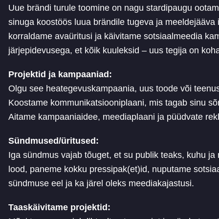
Uue brändi turule toomine on nagu stardipaugu ootam
sinuga koostöös luua brändile tugeva ja meeldejääva id
korraldame avaüritusi ja käivitame sotsiaalmeedia ka
järjepidevusega, et kõik kuuleksid – uus tegija on koha
Projektid ja kampaaniad:
Olgu see heategevuskampaania, uus toode või teen
Koostame kommunikatsiooniplaani, mis tagab sinu sõ
Aitame kampaaniaidee, meediaplaani ja püüdvate re
Sündmused/üritused:
Iga sündmus vajab tõuget, et su publik teaks, kuhu j
lood, paneme kokku pressipak(et)id, nuputame sotsia
sündmuse eel ja ka järel oleks meediakajastusi.
Taaskäivitame projektid: