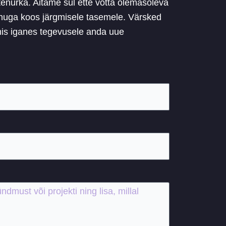
atenurka. Aitame sul ette võtta olemasoleva
e sinuga koos järgmisele tasemele. Värsked
 mis iganes tegevusele anda uue