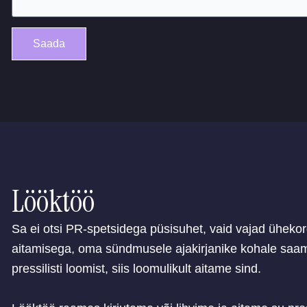
Saada
Lööktöö
Sa ei otsi PR-spetsidega püsisuhet, vaid vajad üheko
aitamisega, oma sündmusele ajakirjanike kohale saami
pressilisti loomist, siis loomulikult aitame sind.