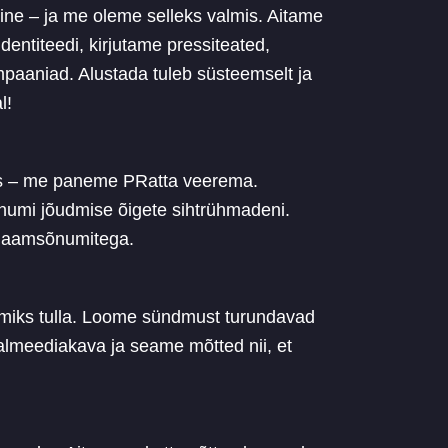
ine – ja me oleme selleks valmis. Aitame
entiteedi, kirjutame pressiteated,
mpaaniad. Alustada tuleb süsteemselt ja
l!
us – me paneme PRatta veerema.
numi jõudmise õigete sihtrühmadeni.
klaamsõnumitega.
a miks tulla. Loome sündmust turundavad
almeediakava ja seame mõtted nii, et