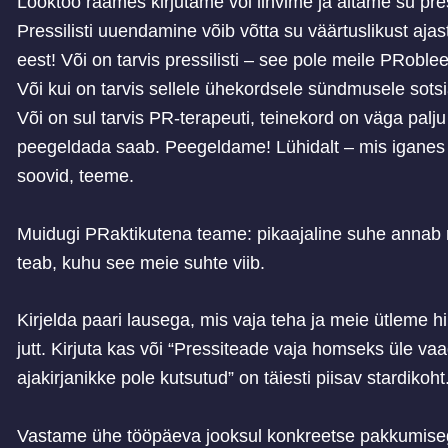
Lööktöö raames kirjutame või lihvime ja aitame su pres
Pressilisti uuendamine võib võtta su väärtuslikust ajas
eest! Või on tarvis pressilisti – see pole meile PRob
Või kui on tarvis sellele ühekordsele sündmusele sots
Või on sul tarvis PR-terapeuti, teinekord on väga palju
peegeldada saab. Peegeldame! Lühidalt – mis iganes
soovid, teeme.
Muidugi PRaktikutena teame: pikaajaline suhe annab r
teab, kuhu see meie suhte viib.
Kirjelda paari lausega, mis vaja teha ja meie ütleme hi
jutt. Kirjuta kas või “Pressiteade vaja homseks üle vaa
ajakirjanikke pole kutsutud” on täiesti piisav stardikoht
Vastame ühe tööpäeva jooksul konkreetse pakkumisega