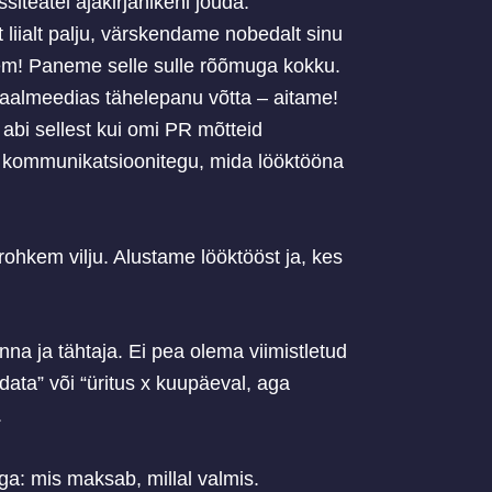
siteatel ajakirjanikeni jõuda.
t liialt palju, värskendame nobedalt sinu
leem! Paneme selle sulle rõõmuga kokku.
iaalmeedias tähelepanu võtta – aitame!
 abi sellest kui omi PR mõtteid
 kommunikatsioonitegu, mida lööktööna
ohkem vilju. Alustame lööktööst ja, kes
nna ja tähtaja. Ei pea olema viimistletud
data” või “üritus x kuupäeval, aga
.
: mis maksab, millal valmis.