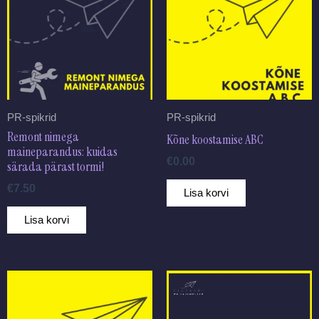
PR-spikrid
PR-spikrid
Remont nimega
Kõne koostamise ABC
maineparandus: kuidas
€
0.00
särada pärast tormi!
€
7.50
Lisa korvi
Lisa korvi