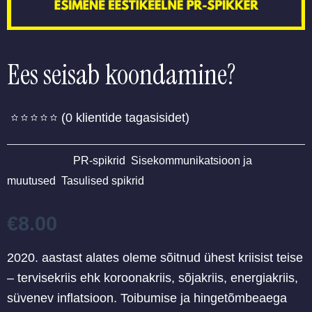
Ees seisab koondamine?
(
0
klientide tagasisidet)
Kategooriad:
PR-spikrid
,
Sisekommunikatsioon ja
muutused
,
Tasulised spikrid
€
8.00
2020. aastast alates oleme sõitnud ühest kriisist teise
– tervisekriis ehk koroonakriis, sõjakriis, energiakriis,
süvenev inflatsioon. Toibumise ja hingetõmbeaega