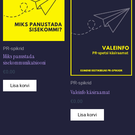
PR-spikrid
Miks panustada
sisekommunikatsiooni
€
0.00
PR-spikrid
Lisa korvi
Valeinfo käsiraamat
€
0.00
Lisa korvi