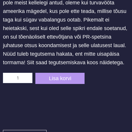
pole meist kellelegi antud, oleme kui turvavööta
ameerika mägedel, kus pole ette teada, millise tõusu
taga kui sügav vabalangus ootab. Pikemalt ei
heietakski, sest kui oled selle spikri endale soetanud,
on sul tõenäoliselt ettevõtjana või PR-spetsina
juhatuse otsus koondamisest ja selle ulatusest laual.
Nüüd tuleb tegutsema hakata, ent mitte uisapäisa
tormama! Siit saad tegutsemiskava koos näidetega.
Ees
Lisa korvi
seisab
koondamine?
kogus