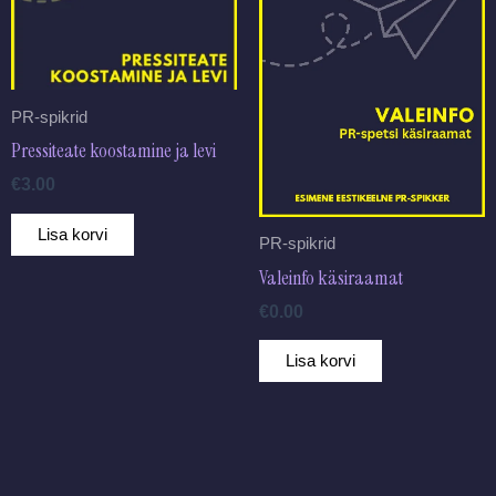
PR-spikrid
Pressiteate koostamine ja levi
€
3.00
Lisa korvi
PR-spikrid
Valeinfo käsiraamat
€
0.00
Lisa korvi