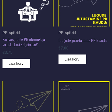
PR-spikrid
PR-spikrid
Kuidas juhile PR olemust ja
Lugude jutustamine PR kaudu
vajalikkust selgitada?
€
7.00
€
3.75
Lisa korvi
Lisa korvi