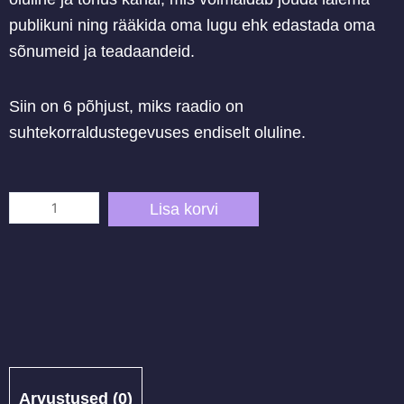
publikuni ning rääkida oma lugu ehk edastada oma
sõnumeid ja teadaandeid.
Siin on 6 põhjust, miks raadio on
suhtekorraldustegevuses endiselt oluline.
Miks
Lisa korvi
on
raadio
kasutamine
PR
töös
tõhus
kogus
Arvustused (0)