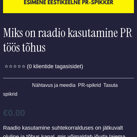
Miks on raadio kasutamine PR
töös tõhus
(
0
klientide tagasisidet)
Kategooriad:
Nähtavus ja meedia
,
PR-spikrid
,
Tasuta
spikrid
€
0.00
Raadio kasutamine suhtekorralduses on jätkuvalt
oluline ja tõhus kanal, mis võimaldab jõuda laiema