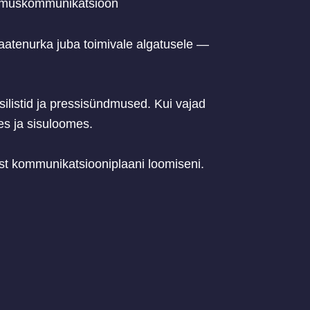
muskommunikatsioon
vaatenurka juba toimivale algatusele —
ilistid ja pressisündmused. Kui vajad
es ja sisuloomes.
est kommunikatsiooniplaani loomiseni.