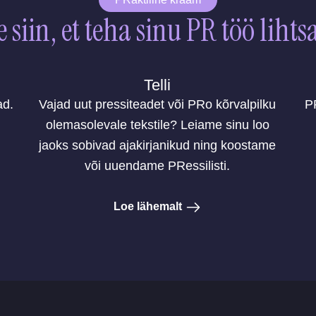
 siin, et teha sinu PR töö liht
Telli
ad.
Vajad uut pressiteadet või PRo kõrvalpilku
P
olemasolevale tekstile? Leiame sinu loo
jaoks sobivad ajakirjanikud ning koostame
või uuendame PRessilisti.
Loe lähemalt