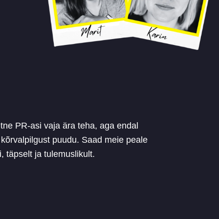
tne PR-asi vaja ära teha, aga endal
õi kõrvalpilgust puudu. Saad meie peale
, täpselt ja tulemuslikult.