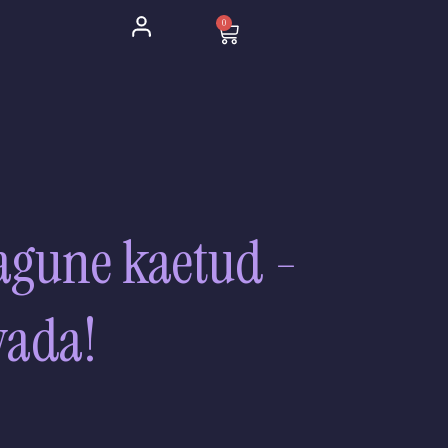
0
Cart
tagune kaetud -
vada!