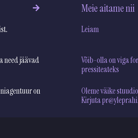
Meie aitame nii
st.
Leiame loo, sõnumid
sinust kuulevad.
a need jäävad
Võib-olla on viga fo
oniagentuur on
Oleme väike stuudio
Kirjuta pr@yleprahi