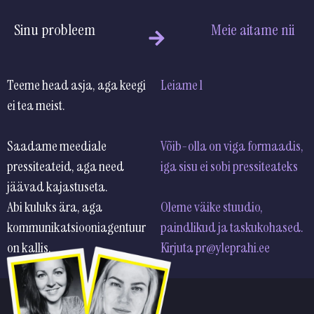
Sinu probleem
Meie aitame nii
Teeme head asja, aga keegi
Leiame loo, sõnumid ja
ei tea meist.
kanalid, millega õiged
inimesed sinust kuulevad.
Saadame meediale
Võib-olla on viga formaadis,
pressiteateid, aga need
iga sisu ei sobi pressiteate
jäävad kajastuseta.
Abi kuluks ära, aga
Oleme väike stuudio,
kommunikatsiooniagentuur
paindlikud ja taskukohased.
on kallis.
Kirjuta pr@yleprahi.ee