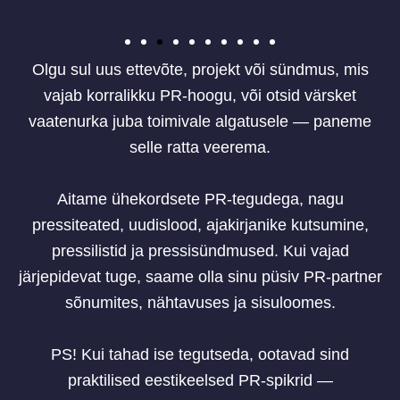
Olgu sul uus ettevõte, projekt või sündmus, mis
vajab korralikku PR-hoogu, või otsid värsket
vaatenurka juba toimivale algatusele — paneme
selle ratta veerema.
Aitame ühekordsete PR-tegudega, nagu
pressiteated, uudislood, ajakirjanike kutsumine,
pressilistid ja pressisündmused. Kui vajad
järjepidevat tuge, saame olla sinu püsiv PR-partner
sõnumites, nähtavuses ja sisuloomes.
PS! Kui tahad ise tegutseda, ootavad sind
praktilised eestikeelsed PR-spikrid —