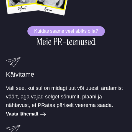
Kuidas saame veel abiks olla?
Meie PR-teenused
Käivitame
Vali see, kui sul on midagi uut või uuesti äratamist
väärt, aga vajad selget sõnumit, plaani ja
nähtavust, et PRatas päriselt veerema saada.
Vaata lähemalt