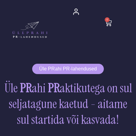
Skip
to
0
content
Cart
Üle PRahi PR-lahendused
Üle
PR
ahi
PR
aktikutega on sul
seljatagune kaetud - aitame
sul startida või kasvada!