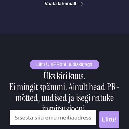
Vaata lähemalt
Liitu ÜlePRahi uudiskirjaga!
Üks kiri kuus.
Ei mingit spämmi. Ainult head PR-
mõtted, uudised ja isegi natuke
inspiratsiooni.
Liitu!