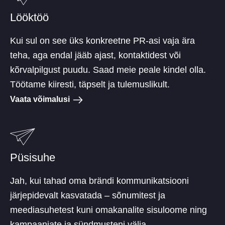
Lööktöö
Kui sul on see üks konkreetne PR-asi vaja ära
teha, aga endal jääb ajast, kontaktidest või
kõrvalpilgust puudu. Saad meie peale kindel olla.
Töötame kiiresti, täpselt ja tulemuslikult.
Vaata võimalusi
Püsisuhe
Jah, kui tahad oma brändi kommunikatsiooni
järjepidevalt kasvatada – sõnumitest ja
meediasuhetest kuni omakanalite sisuloome ning
kampaaniate ja sündmusteni välja.