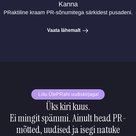
Kanna
PRaktiline kraam PR-sõnumitega särkidest pusadeni.
Vaata lähemalt
Liitu ÜlePRahi uudiskirjaga!
Üks kiri kuus.
Ei mingit spämmi. Ainult head PR-
mõtted, uudised ja isegi natuke