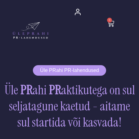
Skip
to
0
content
Cart
Üle PRahi PR-lahendused
Üle
PR
ahi
PR
aktikutega on sul
seljatagune kaetud - aitame
sul startida või kasvada!