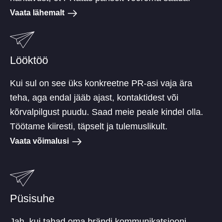
Vaata lähemalt
Lööktöö
Kui sul on see üks konkreetne PR-asi vaja ära
teha, aga endal jääb ajast, kontaktidest või
kõrvalpilgust puudu. Saad meie peale kindel olla.
Töötame kiiresti, täpselt ja tulemuslikult.
Vaata võimalusi
Püsisuhe
Jah, kui tahad oma brändi kommunikatsiooni