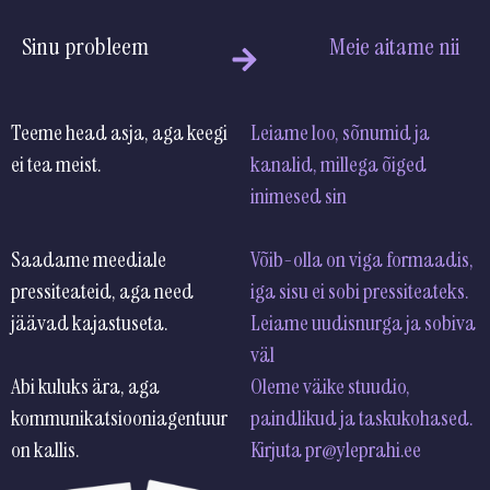
Sinu probleem
Meie aitame nii
Teeme head asja, aga keegi
Leiame loo, sõnumid ja
ei tea meist.
kanalid, millega õiged
inimese
Saadame meediale
Võib-olla on viga formaadis,
pressiteateid, aga need
iga sisu ei sobi pressiteateks.
jäävad kajastuseta.
Leiame uudisnurga ja sobiva
Abi kuluks ära, aga
Oleme väike stuudio,
kommunikatsiooniagentuur
paindlikud ja taskukohased.
on kallis.
Kirjuta pr@yleprahi.ee