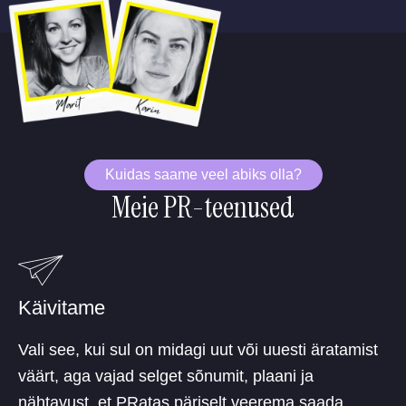
Kuidas saame veel abiks olla?
Meie PR-teenused
Käivitame
Vali see, kui sul on midagi uut või uuesti äratamist
väärt, aga vajad selget sõnumit, plaani ja
nähtavust, et PRatas päriselt veerema saada.