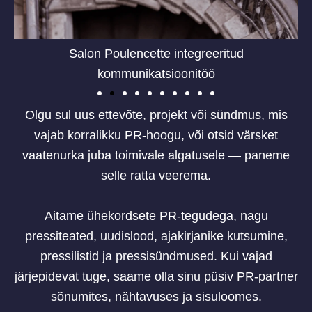
Salon Poulencette integreeritud
kommunikatsioonitöö
Olgu sul uus ettevõte, projekt või sündmus, mis
vajab korralikku PR-hoogu, või otsid värsket
vaatenurka juba toimivale algatusele — paneme
selle ratta veerema.
Aitame ühekordsete PR-tegudega, nagu
pressiteated, uudislood, ajakirjanike kutsumine,
pressilistid ja pressisündmused. Kui vajad
järjepidevat tuge, saame olla sinu püsiv PR-partner
sõnumites, nähtavuses ja sisuloomes.