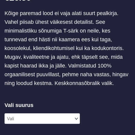
Kõige paremad lood ei vaja alati suurt pealkirja.
Vahel piisab ühest väikesest detailist. See
minimalistliku sõnumiga T-särk on neile, kes
tunnevad end hästi nii kaamera ees kui taga,
koosolekul, kliendikohtumisel kui ka kodukontoris.
Mugav, kvaliteetne ja ajatu, ehk täpselt see, mida
kapist haarad ikka ja jälle. Valmistatud 100%
orgaanilisest puuvillast, pehme naha vastas, hingav
ning loodud kestma. Keskkonnasõbralik valik.
T-
Vali suurus
särk
"PRäääääks"
kogus