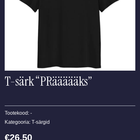
T-särk “PRäääääks”
Tootekood:
-
Kategooria:
T-särgid
€
26.50