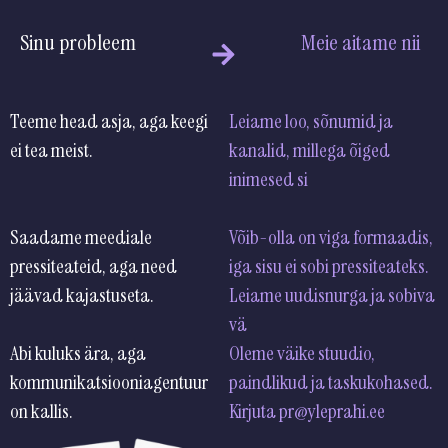
Sinu probleem
Meie aitame nii
Teeme head asja, aga keegi
Leiame loo, sõnumid ja
ei tea meist.
kanalid, millega õiged
inimese
Saadame meediale
Võib-olla on viga formaadis,
pressiteateid, aga need
iga sisu ei sobi pressiteateks.
jäävad kajastuseta.
Leiame uudisnurga ja
sobiva
Abi kuluks ära, aga
Oleme väike stuudio,
kommunikatsiooniagentuur
paindlikud ja taskukohased.
on kallis.
Kirjuta pr@yleprahi.ee