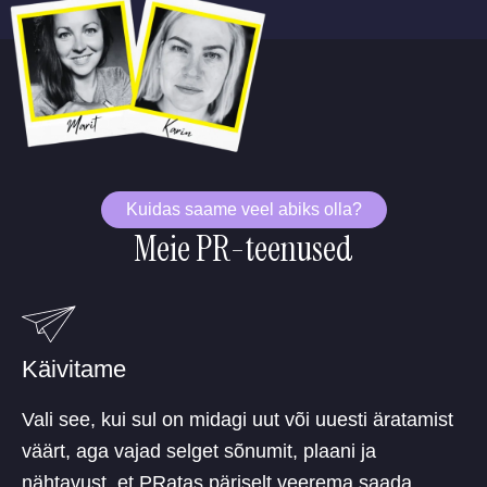
Kuidas saame veel abiks olla?
Meie PR-teenused
Käivitame
Vali see, kui sul on midagi uut või uuesti äratamist
väärt, aga vajad selget sõnumit, plaani ja
nähtavust, et PRatas päriselt veerema saada.