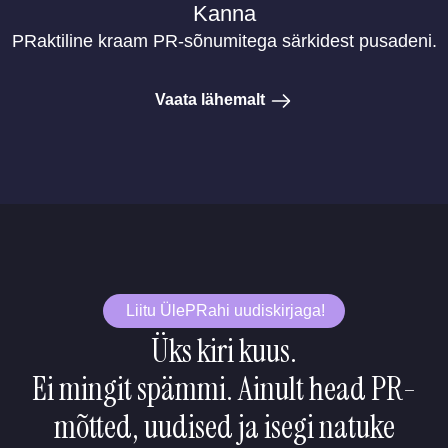
Kanna
PRaktiline kraam PR-sõnumitega särkidest pusadeni.
Vaata lähemalt
Liitu ÜlePRahi uudiskirjaga!
Üks kiri kuus.
Ei mingit spämmi. Ainult head PR-
mõtted, uudised ja isegi natuke