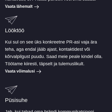
Vaata lähemalt
Lööktöö
Kui sul on see üks konkreetne PR-asi vaja ära
teha, aga endal jääb ajast, kontaktidest või
kõrvalpilgust puudu. Saad meie peale kindel olla.
Töötame kiiresti, täpselt ja tulemuslikult.
Vaata võimalusi
Püsisuhe
Jah, kui tahad oma brändi kommunikatsiooni