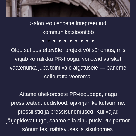
Salon Poulencette integreeritud
kommunikatsioonitöö
Olgu sul uus ettevõte, projekt või sündmus, mis
vajab korralikku PR-hoogu, või otsid värsket
vaatenurka juba toimivale algatusele — paneme
selle ratta veerema.
Aitame ühekordsete PR-tegudega, nagu
pressiteated, uudislood, ajakirjanike kutsumine,
pressilistid ja pressisündmused. Kui vajad
järjepidevat tuge, saame olla sinu püsiv PR-partner
sõnumites, nähtavuses ja sisuloomes.