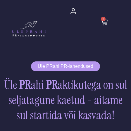
Skip
to
0
content
Cart
Üle PRahi PR-lahendused
Üle
PR
ahi
PR
aktikutega on sul
seljatagune kaetud - aitame
sul startida või kasvada!