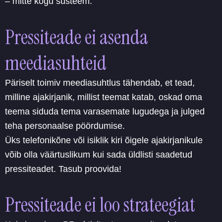
– mitte kogu süsteem.
Pressiteade ei asenda
meediasuhteid
Päriselt toimiv meediasuhtlus tähendab, et tead,
milline ajakirjanik, millist teemat katab, oskad oma
teema siduda tema varasemate lugudega ja julged
teha personaalse pöördumise.
Üks telefonikõne või isiklik kiri õigele ajakirjanikule
võib olla väärtuslikum kui sada üldlisti saadetud
pressiteadet. Tasub proovida!
Pressiteade ei loo strateegiat