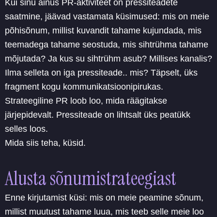
Kui sinu ainus PR-aktiviteet on pressiteadete
saatmine, jäävad vastamata küsimused: mis on meie
põhisõnum, millist kuvandit tahame kujundada, mis
teemadega tahame seostuda, mis sihtrühma tahame
mõjutada? Ja kus su sihtrühm asub? Millises kanalis?
Ilma selleta on iga pressiteade.. mis? Täpselt, üks
fragment kogu kommunikatsioonipirukas.
Strateegiline PR loob loo, mida räägitakse
järjepidevalt. Pressiteade on lihtsalt üks peatükk
selles loos.
Mida siis teha, küsid.
Alusta sõnumistrateegiast
Enne kirjutamist küsi: mis on meie peamine sõnum,
millist muutust tahame luua, mis teeb selle meie loo