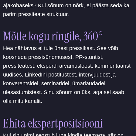
ajakohaseks? Kui sõnum on nõrk, ei päästa seda ka
parim pressiteate struktuur.
Mõtle kogu ringile, 360°
Hea nähtavus ei tule ühest pressikast. See võib
koosneda pressisündmusest, PR-stuntist,
pressiteatest, eksperdi arvamusloost, kommentaarist
uudises, LinkedIni postitustest, intervjuudest ja
konverentsidel, seminaridel, ümarlaudadel
ülesastumistest. Sinu sõnum on üks, aga sel saab
olla mitu kanalit.
Ehita ekspertpositsiooni
Kui sinu nimi seostub juba kindla teemaga, siis on