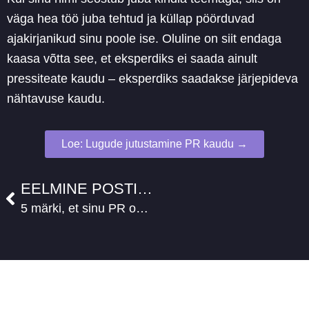
väga hea töö juba tehtud ja küllap pöörduvad
ajakirjanikud sinu poole ise. Oluline on siit endaga
kaasa võtta see, et eksperdiks ei saada ainult
pressiteate kaudu – eksperdiks saadakse järjepideva
nähtavuse kaudu.
Loe: Lugude jutustamine PR kaudu →
Prev
EELMINE POSTITUS
5 märki, et sinu PR on juhuslik, mitte strateegiline