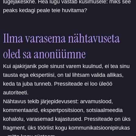
lugejakeskne. Hea lugu vastab küsimusele: miks see
peaks kedagi peale teie huvitama?
Ilma varasema nähtavuseta
oled sa anonüümne
Kui ajakirjanik pole sinust varem kuulnud, ei tea sinu
tausta ega ekspertiisi, on tal lihtsam valida allikas,
keda ta juba tunneb. Pressiteade ei loo üleöö
autoriteeti.
Nähtavus tekib järjepidevusest: arvamuslood,
kommentaarid, ekspertpositsioon, sotsiaalmeedia
kohalolu, varasemad kajastused. Pressiteade on üks
fragment, üks tööriist kogu kommunikatsioonipirukas