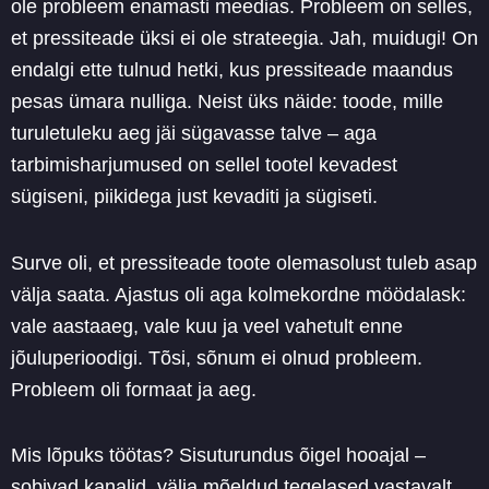
ole probleem enamasti meedias. Probleem on selles,
et pressiteade üksi ei ole strateegia. Jah, muidugi! On
endalgi ette tulnud hetki, kus pressiteade maandus
pesas ümara nulliga. Neist üks näide: toode, mille
turuletuleku aeg jäi sügavasse talve – aga
tarbimisharjumused on sellel tootel kevadest
sügiseni, piikidega just kevaditi ja sügiseti.
Surve oli, et pressiteade toote olemasolust tuleb asap
välja saata. Ajastus oli aga kolmekordne möödalask:
vale aastaaeg, vale kuu ja veel vahetult enne
jõuluperioodigi. Tõsi, sõnum ei olnud probleem.
Probleem oli formaat ja aeg.
Mis lõpuks töötas? Sisuturundus õigel hooajal –
sobivad kanalid, välja mõeldud tegelased vastavalt