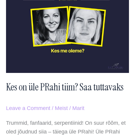
on
üle
PRahi
tiim?
Saa
tuttavaks
Kes on üle PRahi tiim? Saa tuttavaks
Leave a Comment
/
Meist
/
Marit
Trummid, fanfaarid, serpentiinid! On suur rõõm, et
oled jõudnud siia – täiega üle PRahi! Üle PRahi