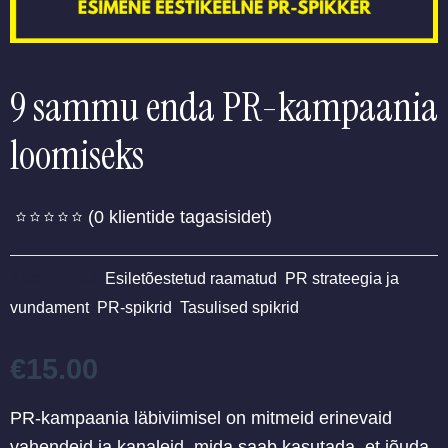
9 sammu enda PR-kampaania
loomiseks
(
0
klientide tagasisidet)
Kategooriad:
Esiletõestetud raamatud
,
PR strateegia ja
vundament
,
PR-spikrid
,
Tasulised spikrid
€
15.00
PR-kampaania läbiviimisel on mitmeid erinevaid
vahendeid ja kanaleid, mida saab kasutada, et jõuda