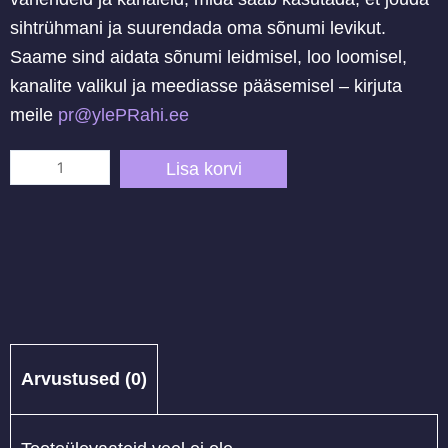
sihtrühmani ja suurendada oma sõnumi levikut.
Saame sind aidata sõnumi leidmisel, loo loomisel,
kanalite valikul ja meediasse pääsemisel – kirjuta
meile
pr@ylePRahi.ee
9
Lisa korvi
sammu
enda
PR-
kampaania
loomiseks
kogus
Arvustused (0)