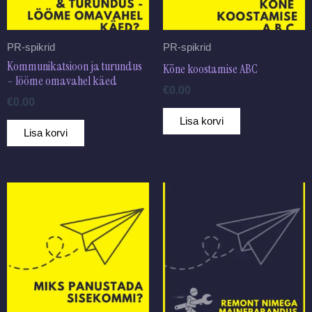
PR-spikrid
PR-spikrid
Kommunikatsioon ja turundus
Kõne koostamise ABC
– lööme omavahel käed
€
0.00
€
0.00
Lisa korvi
Lisa korvi