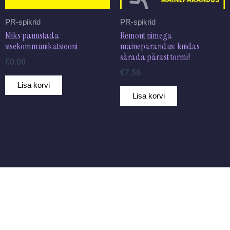
PR-spikrid
PR-spikrid
Miks panustada
Remont nimega
sisekommunikatsiooni
maineparandus: kuidas
särada pärast tormi!
€
0.00
€
7.50
Lisa korvi
Lisa korvi