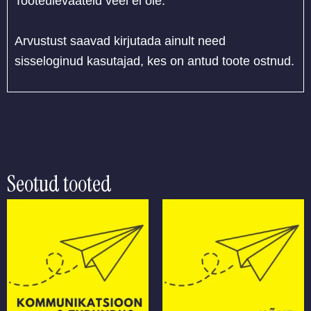
Tooteülevaateid veel ei ole.
Arvustust saavad kirjutada ainult need
sisseloginud kasutajad, kes on antud toote ostnud.
Seotud tooted